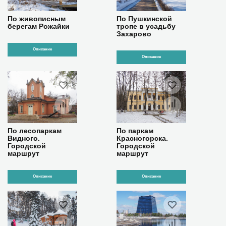
По живописным
По Пушкинской
берегам Рожайки
тропе в усадьбу
Захарово
Описание
Описание
По лесопаркам
По паркам
Видного.
Красногорска.
Городской
Городской
маршрут
маршрут
Описание
Описание