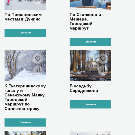
По Пришвинским
По Сколково и
местам в Дунино
Мещере.
Городской
маршрут
Описание
Описание
К Екатерининскому
В усадьбу
каналу и
Середниково
Сенежскому Маяку.
Городской
маршрут по
Описание
Солнечногорску
Описание