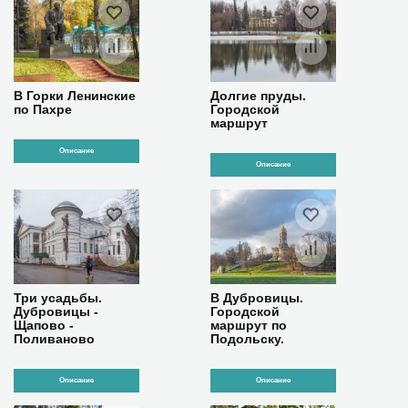
В Горки Ленинские
Долгие пруды.
по Пахре
Городской
маршрут
Описание
Описание
Три усадьбы.
В Дубровицы.
Дубровицы -
Городской
Щапово -
маршрут по
Поливаново
Подольску.
Описание
Описание