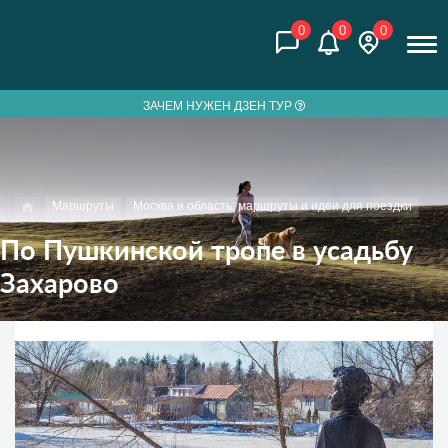
0
0
0
ЗАЧЕМ НУЖЕН ДЗЕН ТУР
Маршруты
Москва и область: маршруты и идеи для поездки
По Пушкинской тропе в усадьбу
Захарово