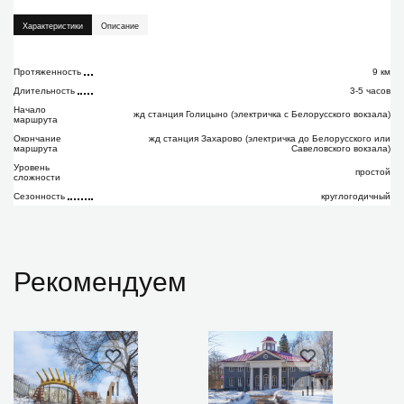
Характеристики
Описание
Протяженность
9 км
Длительность
3-5 часов
Начало
жд станция Голицыно (электричка с Белорусского вокзала)
маршрута
Окончание
жд станция Захарово (электричка до Белорусского или
маршрута
Савеловского вокзала)
Уровень
простой
сложности
Сезонность
круглогодичный
Рекомендуем