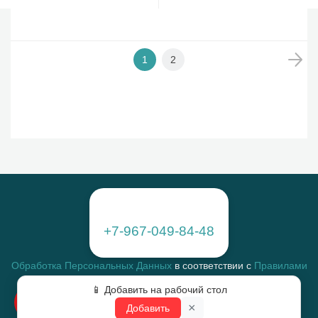
1
2
+7-967-049-84-48
Обработка Персональных Данных
в соответствии с
Правилами
Распространение Персональных Данных
📱 Добавить на рабочий стол
Получение Информационных и Рекламных сообщений
×
Добавить
Пользовательское соглашение