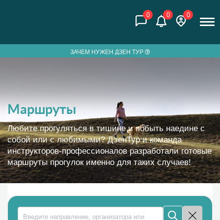
0
0
0
ЗАЧЕМ НУЖЕН ДЗЕН ТУР
Маршруты
Любите прогуляться в тишине и побыть наедине с
собой или с любимыми? ДзенТур и команда
инструкторов-профессионалов разработали готовые
маршруты прогулок именно для таких случаев!