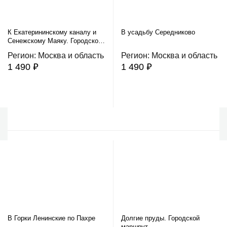
К Екатерининскому каналу и
В усадьбу Середниково
Сенежскому Маяку. Городской
маршрут по Солнечногорску
Регион: Москва и область
Регион: Москва и область
1 490 ₽
1 490 ₽
В корзину
В корзину
В Горки Ленинские по Пахре
Долгие пруды. Городской
маршрут