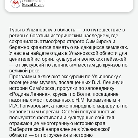
Организатор
Gurzuf Diving
Туры в Ульяновскую область — это путешествие в
регион с богатым историческим наследием, где
сохранилась атмосфера старого Симбирска и
бережно хранится память о выдающихся земляках.
У нас вы найдете отдых в Ульяновской области для
ценителей истории, культуры и волжских пейзажей
— от экскурсий по ленинским местам до круизов по
великой реке.
Программы включают экскурсии по Ульяновску с
посещением музеев, посвящённых В.И. Ленину и
истории Симбирска, прогулки по заповеднику
«Родина Ленина», круизы по Волге, посещение
памятных мест, связанных с Н.М. Карамзиным и
И.А. Гончаровым, а также природные маршруты по
живописным берегам. Особой популярностью
пользуются фестивали и культурные события,
отражающие многогранную историю края.
Выберите своё направление в Ульяновской
области — от погружения в историю