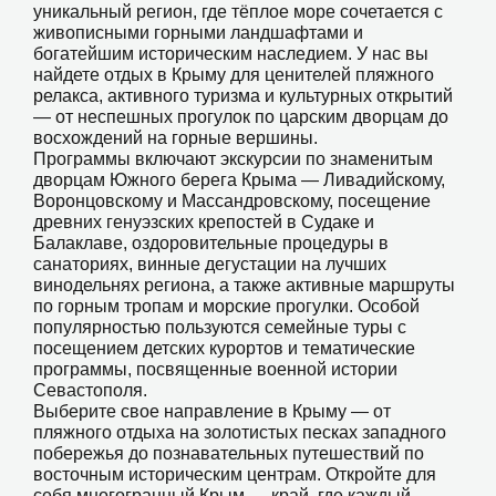
уникальный регион, где тёплое море сочетается с
живописными горными ландшафтами и
богатейшим историческим наследием. У нас вы
найдете отдых в Крыму для ценителей пляжного
релакса, активного туризма и культурных открытий
— от неспешных прогулок по царским дворцам до
восхождений на горные вершины.
Программы включают экскурсии по знаменитым
дворцам Южного берега Крыма — Ливадийскому,
Воронцовскому и Массандровскому, посещение
древних генуэзских крепостей в Судаке и
Балаклаве, оздоровительные процедуры в
санаториях, винные дегустации на лучших
винодельнях региона, а также активные маршруты
по горным тропам и морские прогулки. Особой
популярностью пользуются семейные туры с
посещением детских курортов и тематические
программы, посвященные военной истории
Севастополя.
Выберите свое направление в Крыму — от
пляжного отдыха на золотистых песках западного
побережья до познавательных путешествий по
восточным историческим центрам. Откройте для
себя многогранный Крым — край, где каждый