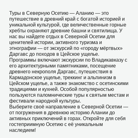
Туры в Северную Осетию — Аланию — это
путешествие в древний край с богатой историей и
уникальной культурой, где величественные горные
хребты охраняют древние башни и святилища. У
нас вы найдете отдых в Северной Осетии для
ценителей истории, активного туризма и
этнографии — от экскурсий по «городу мёртвых»
Даргавс до походов в Цейское ущелье.
Программы включают экскурсии по Владикавказу с
его архитектурными памятниками, посещение
древнего некрополя Даргавс, путешествия в
Кармадонское ущелье, треккинг и альпинизм в
Цейском ущелье, а также знакомство с осетинскими
традициями и кухней. Особой популярностью
пользуются паломнические туры к святым местам и
фестивали народной культуры.
Выберите своё направление в Северной Осетии —
от погружения в древнюю историю Алании до
активных приключений в горах. Откройте для себя
гостеприимную Осетию с её уникальным
наследием!