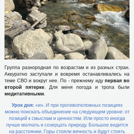
Группа разнородная по возрастам и из разных стран.
Аккуратно заступали и вовремя останавливались на
теме СВО и вокруг нее. По - прежнему иду
первая во
второй пятерке
. Для меня погода и тропа были
медитативными
.
Урок дня:
«и». И при противоположных позициях
можно поискать объединение на следующем уровне: от
позиций к смыслам и ценностям. Или просто иногда
лучше молчать и созерцать природу. Большое видится
на расстоянии. Горы стояли вечность и будут стоять