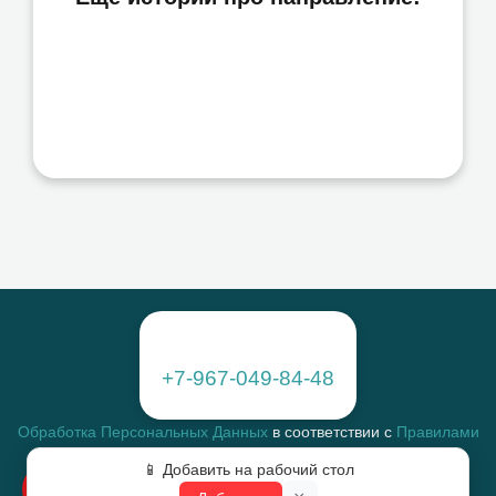
Елена Северюхина
Апрель 2024
Dz ₽
50
Елена Северюхина
Елена Северюхина
+7-967-049-84-48
Обработка Персональных Данных
в соответствии с
Правилами
Распространение Персональных Данных
📱 Добавить на рабочий стол
Получение Информационных и Рекламных сообщений