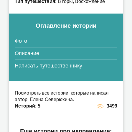
Тип путешествия:
В горы, Восхождение
Оглавление истории
Фото
Описание
Написать путешественнику
Катманду - забыть нельзя вернуться!
Посмотреть все истории, которые написал
Мера Пик 6476 м. ШТУРМ! Часть 3
автор: Елена Северюхина.
Непал / Непал
Историй: 5
3499
Мера Пик 6476 м. Восхождение. Часть
Апрель 2024
2. ВВЕРХ!
Непал / Непал
Dz ₽
50
Апрель 2024
Непал / Непал
Dz ₽
50
Еще истории про направление: