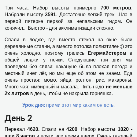
Три часа. Набор высоты примерно
700 метров
.
Набрали высоту
3591
. Достаточно легкий трек. Шла в
первой пятерке первой за непальским гидом. Он
конячил... Быстро - для акклиматизации сложно.
Спали в лодже, где вместо стекол на окне были
деревянные ставни, а вместо потолка полиэтилен:)) это
очень холодно, поэтому грелись
Егермайстером
в
общей лоджи у печки. Следующие три дня мы
проведем без связи: накануне была плохая погода и
местный инет лёг, но мы еще об этом не знаем. Еда
очень простая: момо, яйца, ролтон, рис, макароны.
Много чая: имбирный и масала. Пить надо
не меньше
2х литров
в день, чтобы не накрыла горняшка.
Урок дня
: прими этот мир каким он есть.
День 2
Перевал
4620.
Спали на
4200
. Набор высоты
1020
-
шли 8 часов
и почти все время вверх. Очень тяжелый