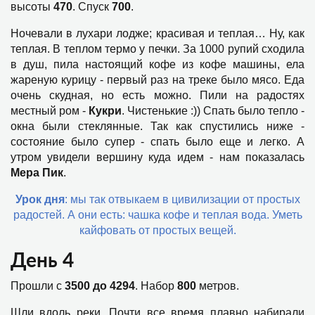
высоты
470
. Спуск
700
.
Ночевали в лухари лодже; красивая и теплая… Ну, как
теплая. В теплом термо у печки. За 1000 рупий сходила
в душ, пила настоящий кофе из кофе машины, ела
жареную курицу - первый раз на треке было мясо. Еда
очень скудная, но есть можно. Пили на радостях
местный ром -
Кукри
. Чистенькие :)) Спать было тепло -
окна были стеклянные. Так как спустились ниже -
состояние было супер - спать было еще и легко. А
утром увидели вершину куда идем - нам показалась
Мера Пик
.
Урок дня
: мы так отвыкаем в цивилизации от простых
радостей. А они есть: чашка кофе и теплая вода. Уметь
кайфовать от простых вещей.
День 4
Прошли с
3500 до 4294
. Набор
800
метров.
Шли вдоль реки. Почти все время плавно набирали