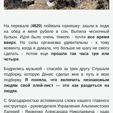
На перевале (
4620
) поймала горняшку: зашли в лодж
на обед и меня рубило в сон. Выпила чесночный
бульон. Идти было очень тяжело - почти
все время
вверх
. Но силы организма удивительны - к тому
моменту, когда я думала, что больше не шагу не смогу
сделать - потом еще
прошла так часа три или
четыре
.
Бодрились музыкой - спасибо за трек другу. Слушали
подборку, которую Денис сделал мне в путь и мою
подборку.
Я поняла, что включить незнакомым
людям свой плей-лист — это как раздеться на
людях.
С благодарностью вспоминала слова нашего главного
инструктора - руководителя Управления Альпинистских
Лагерей - Яковенко Александра Николаевича - надо