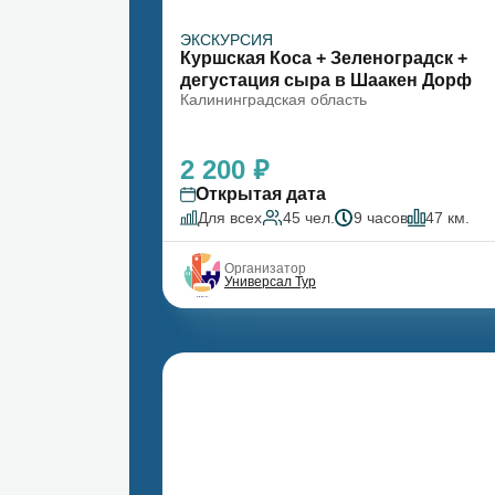
ЭКСКУРСИЯ
Куршская Коса + Зеленоградск +
дегустация сыра в Шаакен Дорф
Калининградская область
2 200 ₽
Открытая дата
Для всех
45 чел.
9 часов
47 км.
Организатор
Универсал Тур