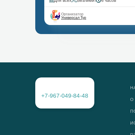
Для всех
Безлимит
6 часов
Организатор
Универсал Тур
Н
+7-967-049-84-48
О
П
И
D