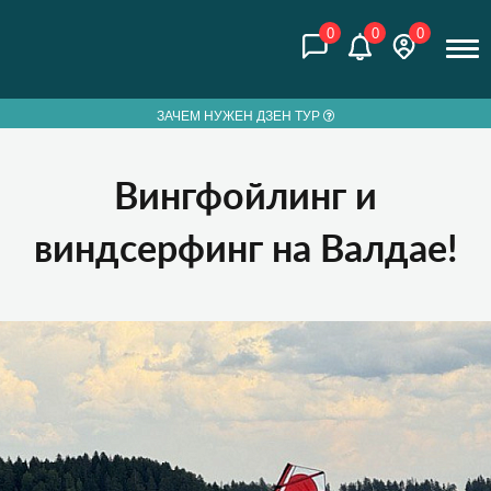
0
0
0
ЗАЧЕМ НУЖЕН ДЗЕН ТУР
Вингфойлинг и
виндсерфинг на Валдае!