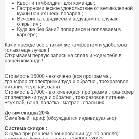
Квест и тимбилдинг для команды;
Гастрономическое удовольствие от великолепной
кухни наших шеф -поваров ;
Вечеринка с диджеем и ведущим по случаю
открытия ;
Куда же без бани? попаримся и поплаваем в
карьере;
Как и прежде все с таким же комфортом и удобством
только еще лучше !
Открываем первую запись на сплав и ждем тебя в
нашей команде !
Стоимость 15000 - включено (вся программа ,
трансфер от электрички туда и обратно , трехразовое
питание +сух.пай, баня)
Стоимость 17000 - включено(вся программа , трансфер
от электрички туда и обратно , трехразовое питание
+сух.пай, баня, палатка , матрас , спальник
Детям скидка 20%
Семейный тариф (обсуждается индивидуально)
Система скидок :
Скидка при раннем бронировании (до 10 арпеля):
стоимость будет составлять (15000) 13000;