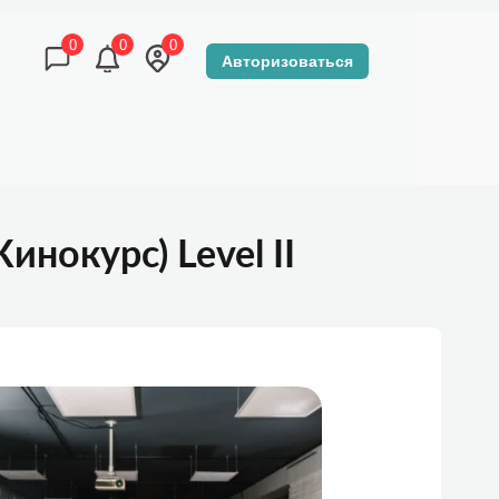
0
0
0
Авторизоваться
КОНТАКТЫ
DZEN-TOUR МАГАЗИН
нокурс) Level II