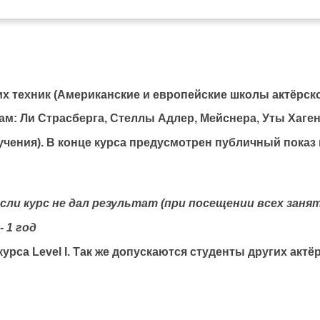
х техник (Американские и европейские школы актёрско
ам: Ли Страсберга, Стеллы Адлер, Мейснера, Уты Хаге
бучения). В конце курса предусмотрен публичный показ
сли курс не дал результат (при посещении всех заня
 1 год
 курса Level I. Так же допускаются студенты других ак