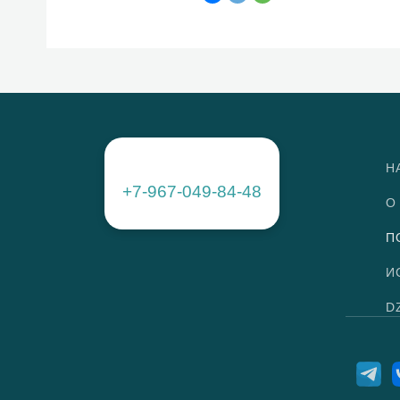
Н
+7-967-049-84-48
О
П
И
D