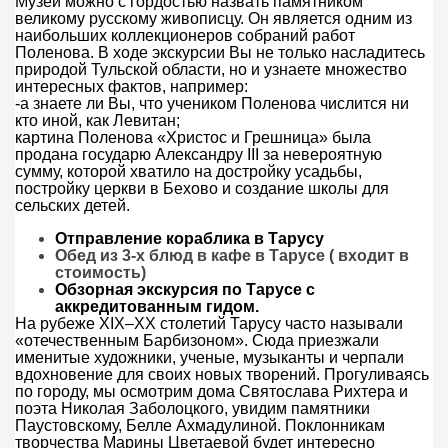
Музей можно с гордостью назвать памятником
великому русскому живописцу. Он является одним из
наибольших коллекционеров собраний работ
Поленова. В ходе экскурсии Вы не только насладитесь
природой Тульской области, но и узнаете множество
интересных фактов, например:
-а знаете ли Вы, что учеником Поленова числится ни
кто иной, как Левитан;
картина Поленова «Христос и Грешница» была
продана государю Александру III за невероятную
сумму, которой хватило на достройку усадьбы,
постройку церкви в Бехово и создание школы для
сельских детей.
Отправление кораблика в Тарусу
Обед из 3-х блюд в кафе в Тарусе ( входит в
стоимость)
Обзорная экскурсия по Тарусе с
аккредитованным гидом.
На рубеже XIX–XX столетий Тарусу часто называли
«отечественным Барбизоном». Сюда приезжали
именитые художники, ученые, музыканты и черпали
вдохновение для своих новых творений. Прогуливаясь
по городу, мы осмотрим дома Святослава Рихтера и
поэта Николая Заболоцкого, увидим памятники
Паустовскому, Белле Ахмадулиной. Поклонникам
творчества Марины Цветаевой будет интересно