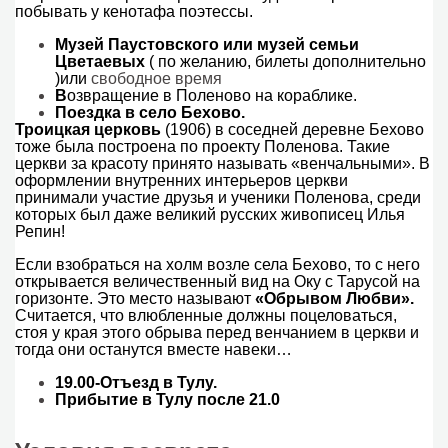
побывать у кенотафа поэтессы.
Музей Паустовского или музей семьи
Цветаевых
( по желанию, билеты дополнительно
)или
свободное время
В
озвращение в Поленово на кораблике.
Поездка в село Бехово.
Троицкая церковь
(1906) в соседней деревне Бехово
тоже была построена по проекту Поленова. Такие
церкви за красоту принято называть «венчальными». В
оформлении внутренних интерьеров церкви
принимали участие друзья и ученики Поленова, среди
которых был даже великий русских живописец Илья
Репин!
Если взобраться на холм возле села Бехово, то с него
открывается величественный вид на Оку с Тарусой на
горизонте. Это место называют
«Обрывом Любви».
Считается, что влюбленные должны поцеловаться,
стоя у края этого обрыва перед венчанием в церкви и
тогда они останутся вместе навеки…
19.00-Отъезд в Тулу.
Прибытие в Тулу после 21.0