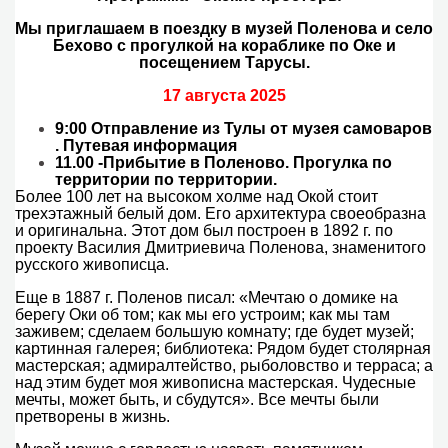
Мы приглашаем в поездку в музей Поленова и село
Бехово с прогулкой на кораблике по Оке и
посещением Тарусы.
17 августа 2025
9:00 Отправление из Тулы от музея самоваров
. Путевая информация
11.00 -Прибытие в Поленово. Прогулка по
территории по территории.
Более 100 лет на высоком холме над Окой стоит
трехэтажный белый дом. Его архитектура своеобразна
и оригинальна. Этот дом был построен в 1892 г. по
проекту Василия Дмитриевича Поленова, знаменитого
русского живописца.
Еще в 1887 г. Поленов писал: «Мечтаю о домике на
берегу Оки об том; как мы его устроим; как мы там
заживем; сделаем большую комнату; где будет музей;
картинная галерея; библиотека: Рядом будет столярная
мастерская; адмиралтейство, рыболовство и терраса; а
над этим будет моя живописна мастерская. Чудесные
мечты, может быть, и сбудутся». Все мечты были
претворены в жизнь.