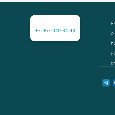
Н
+7-967-049-84-48
О
П
И
D