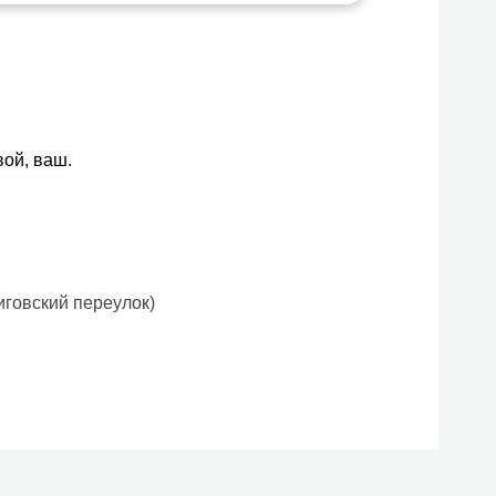
вой, ваш.
иговский переулок)