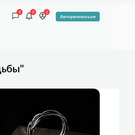
0
0
0
Авторизоваться
КОНТАКТЫ
DZEN-TOUR МАГАЗИН
дьбы"