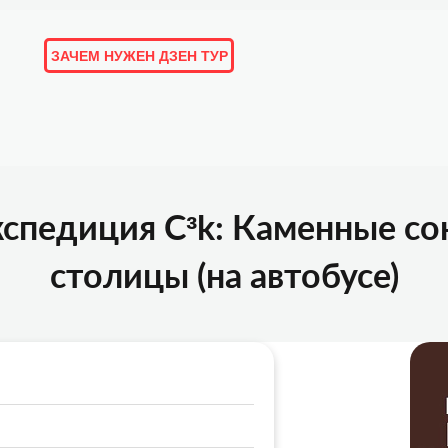
ЗАЧЕМ НУЖЕН ДЗЕН ТУР
ОРИИ И ОТЗЫВЫ
ПОДБОРКИ
ЛЮДИ
МАРШРУТЫ
кспедиция C³k: Каменные с
столицы (на автобусе)