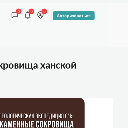
0
0
0
Авторизоваться
КОНТАКТЫ
DZEN-TOUR МАГАЗИН
окровища ханской