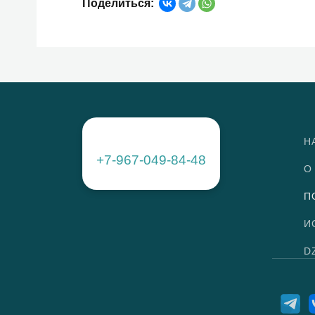
Поделиться:
Н
+7-967-049-84-48
О
П
И
D