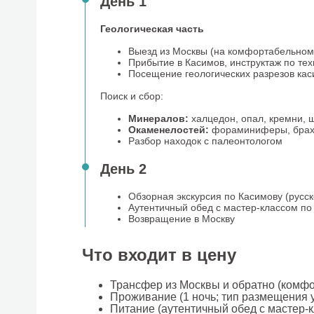
День 1
Геологическая часть
Выезд из Москвы (на комфортабельном
Прибытие в Касимов, инструктаж по те
Посещение геологических разрезов каси
Поиск и сбор:
Минералов:
халцедон, опал, кремни, 
Окаменелостей:
фораминиферы, брахио
Разбор находок с палеонтологом
День 2
Обзорная экскурсия по Касимову (русск
Аутентичный обед с мастер-классом по
Возвращение в Москву
Что входит в цену
Трансфер из Москвы и обратно (комф
Проживание (1 ночь; тип размещения 
Питание (аутентичный обед с мастер-