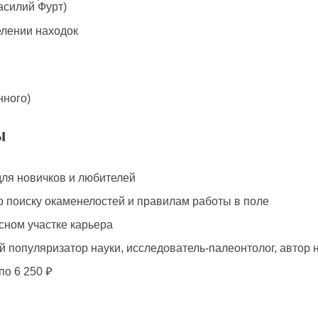
асилий Фурт)
елении находок
нного)
ы
для новичков и любителей
 поиску окаменелостей и правилам работы в поле
сном участке карьера
 популяризатор науки, исследователь-палеонтолог, автор 
по 6 250 ₽