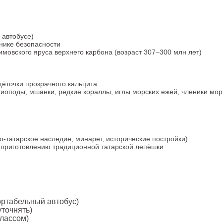
 автобусе)
хнике безопасности
мовского яруса верхнего карбона (возраст 307–300 млн лет)
щёточки прозрачного кальцита
поды, мшанки, редкие кораллы, иглы морских ежей, членики мор
о-татарское наследие, минарет, исторические постройки)
 приготовлению традиционной татарской лепёшки
ортабельный автобус)
уточнять)
классом)