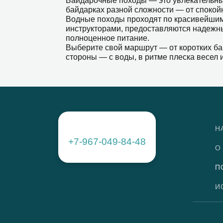
Байдарочные походы — это увлекательны
байдарках разной сложности — от споко
Водные походы проходят по красивейшим 
инструкторами, предоставляются надежны
полноценное питание.
Выберите свой маршрут — от коротких ба
стороны — с воды, в ритме плеска весел 
Н
+7-967-049-84-48
О
П
И