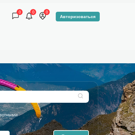
0
0
0
Авторизоваться
КОНТАКТЫ
DZEN-TOUR МАГАЗИН
вотными