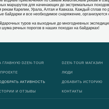
е водные приключения по самым живописным рекам и озера
йных маршрутов для начинающих до экстремальных походов
рекам Карелии, Урала, Алтая и Кавказа. Каждый сплав по
е байдарки и все необходимое снаряжение, организуются 
йдарочных туров на выходные до многодневных экспедиций
и шума речных порогов в наших походах на байдарках!
А ГЛАВНУЮ DZEN-TOUR
DZEN-TOUR МАГАЗИН
 ПРОЕКТЕ
ЛЮДИ
ОДОБРАТЬ АКТИВНОСТЬ
ДОБАВИТЬ ИСТОРИЮ
СТОРИИ И ОТЗЫВЫ
КОНТАКТЫ