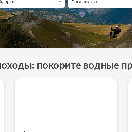
йдарки
Организатор
оходы: покорите водные п