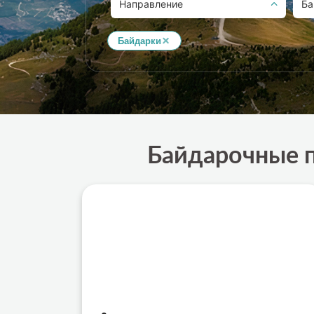
Направление
Ба
Байдарки
Байдарочные п