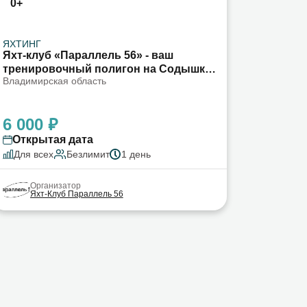
0+
ЯХТИНГ
Яхт-клуб «Параллель 56» - ваш
тренировочный полигон на Содышке
Владимирская область
во Владимире
6 000 ₽
Открытая дата
Для всех
Безлимит
1 день
Организатор
Яхт-Клуб Параллель 56