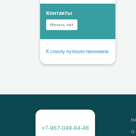
Контакты
Начать чат
К списку путешественников
Н
+7-967-049-84-48
О