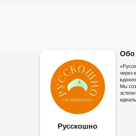
Например,
велосипед
Найти
везде
О ПРОЕКТЕ
ПОДОБРАТЬ АКТИВНОСТЬ
ИСТ
Обо
«Русск
через 
вдохно
Мы соз
эстети
идеаль
Русскошно