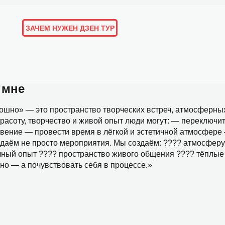
ЗАЧЕМ НУЖЕН ДЗЕН ТУР
ОРИИ И ОТЗЫВЫ
ПОДБОРКИ
ЛЮДИ
МАРШРУТЫ
 мне
ошно» — это пространство творческих встреч, атмосферных
красоту, творчество и живой опыт люди могут: — переключи
вение — провести время в лёгкой и эстетичной атмосфере
даём не просто мероприятия. Мы создаём: ???? атмосферу
чный опыт ???? пространство живого общения ???? тёплые
но — а почувствовать себя в процессе.»