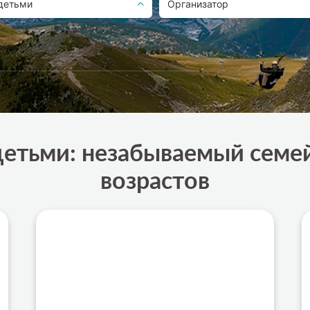
детьми
Организатор
 детьми: незабываемый семе
возрастов